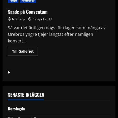
Nöje
Nyheter
Saade på Conventum
N´Sharp
12 april 2012
Så var det äntligen dags för dagen som många av
Örebros yngre tjejer längtat efter nämligen
konsert...
Read
Till Galleriet
more
about
Saade
på
Conventum
SENASTE INLÄGGEN
Korslagda