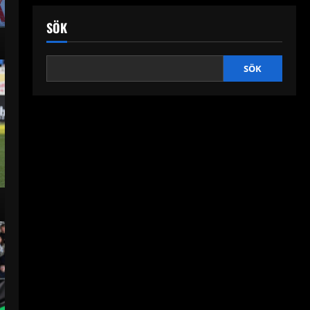
SÖK
SÖK