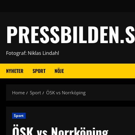
Skip
to
content
PRESSBILDEN.S
Fotograf: Niklas Lindahl
NYHETER
SPORT
NÖJE
Home
Sport
ÖSK vs Norrköping
Sport
ÖSK vs Norrköping