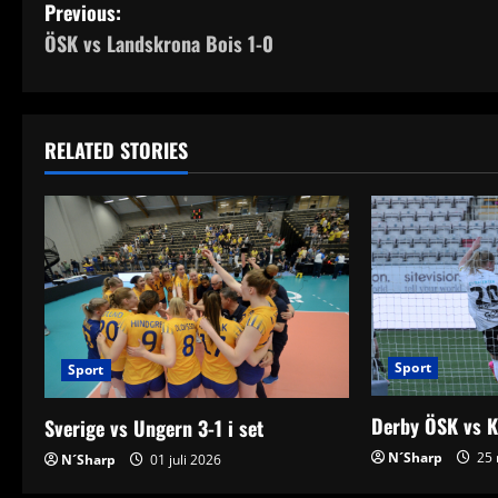
P
Previous:
ÖSK vs Landskrona Bois 1-0
o
s
t
RELATED STORIES
n
a
v
i
Sport
Sport
g
Derby ÖSK vs K
a
Sverige vs Ungern 3-1 i set
N´Sharp
25 
N´Sharp
01 juli 2026
t