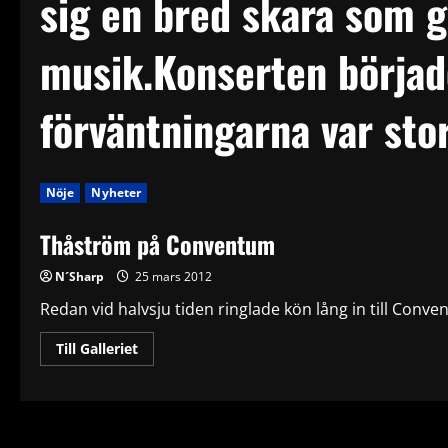
sig en bred skara som g
musik.Konserten började
förväntningarna var sto
Nöje
Nyheter
Thåström på Conventum
N´Sharp
25 mars 2012
Redan vid halvsju tiden ringlade kön lång in till Conven
Read
Till Galleriet
more
about
Thåström
på
Conventum