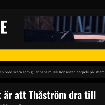
E
ig en bred skara som gillar hans musik.Konserten började på utsatt
 är att Thåström dra till