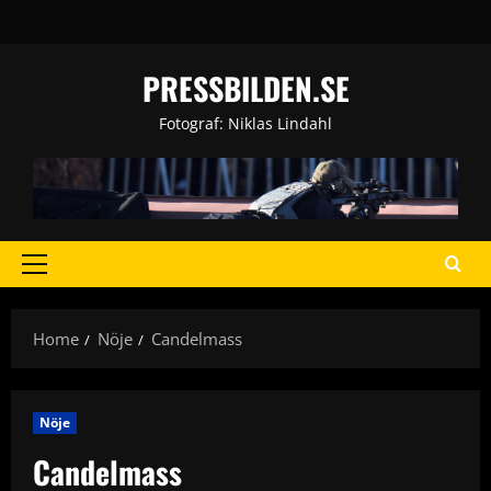
Skip
to
content
PRESSBILDEN.SE
Fotograf: Niklas Lindahl
Primary
Menu
Home
Nöje
Candelmass
Nöje
Candelmass