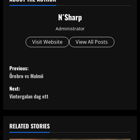
N´Sharp
Administrator
Visit Website
View All Posts
P
Previous:
o
Örebro vs Malmö
Next:
s
Vintergalan dag ett
t
n
RELATED STORIES
a