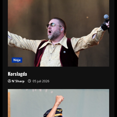
v
i
g
a
t
i
Nöje
o
Korslagda
n
N´Sharp
05 juli 2026