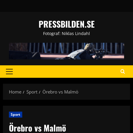
Skip
to
content
PRESSBILDEN.SE
Fotograf: Niklas Lindahl
Primary
Menu
Home
Sport
Örebro vs Malmö
Sport
Örebro vs Malmö