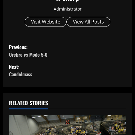
Administrator
Visit Website
View All Posts
P
Previous:
o
Örebro vs Modo 5-0
Next:
s
Candelmass
t
n
RELATED STORIES
a
v
i