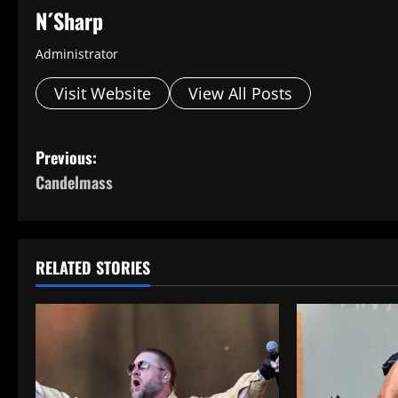
N´Sharp
Administrator
Visit Website
View All Posts
P
Previous:
Candelmass
o
s
t
RELATED STORIES
n
a
v