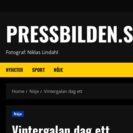
Skip
to
content
PRESSBILDEN.S
Fotograf: Niklas Lindahl
NYHETER
SPORT
NÖJE
Home
Nöje
Vintergalan dag ett
Nöje
Vintergalan dag ett