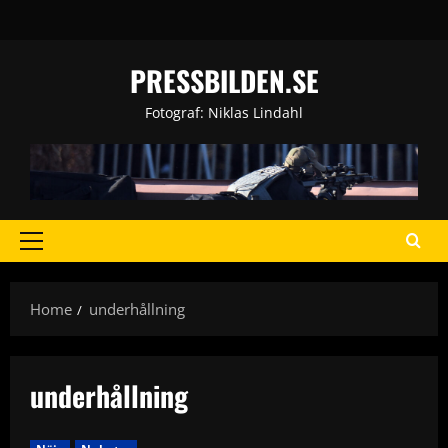
Skip
to
content
PRESSBILDEN.SE
Fotograf: Niklas Lindahl
Primary
Menu
Home
underhållning
underhållning