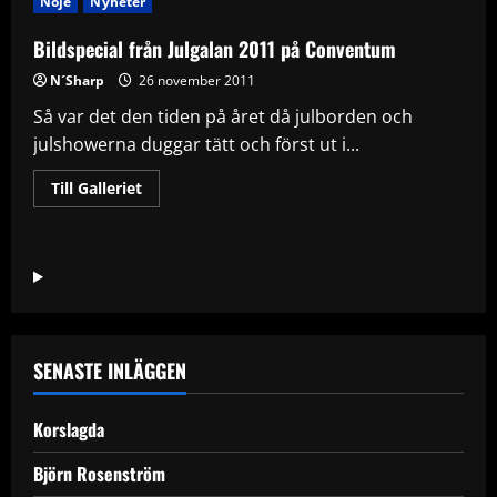
Nöje
Nyheter
Bildspecial från Julgalan 2011 på Conventum
N´Sharp
26 november 2011
Så var det den tiden på året då julborden och
julshowerna duggar tätt och först ut i...
Read
Till Galleriet
more
about
Bildspecial
från
Julgalan
2011
på
Conventum
SENASTE INLÄGGEN
Korslagda
Björn Rosenström