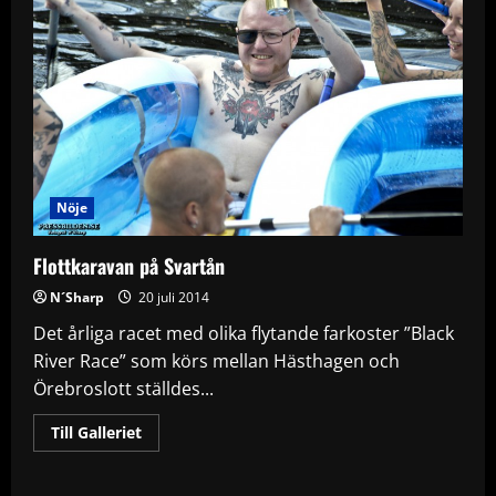
Nöje
Flottkaravan på Svartån
N´Sharp
20 juli 2014
Det årliga racet med olika flytande farkoster ”Black
River Race” som körs mellan Hästhagen och
Örebroslott ställdes...
Read
Till Galleriet
more
about
Flottkaravan
på