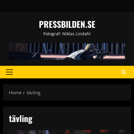
Skip
to
content
PRESSBILDEN.SE
Fotograf: Niklas Lindahl
Primary
Menu
Home
tävling
tävling