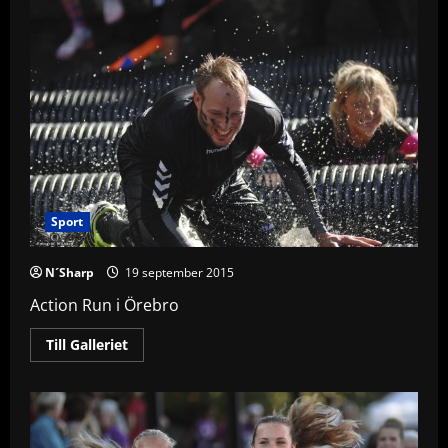
Sport
N´Sharp
19 september 2015
Action Run i Örebro
Read
Till Galleriet
more
about