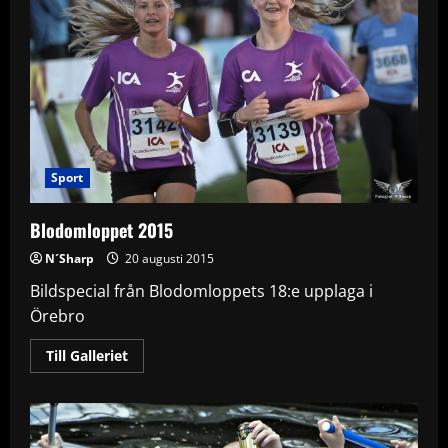
Sport
Blodomloppet 2015
N´Sharp
20 augusti 2015
Bildspecial från Blodomloppets 18:e upplaga i
Örebro
Read
Till Galleriet
more
about
Blodomloppet
2015