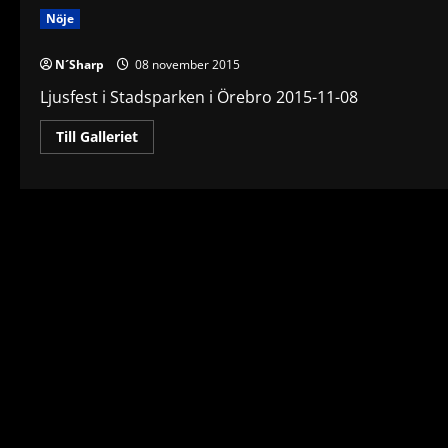
Nöje
N´Sharp
08 november 2015
Ljusfest i Stadsparken i Örebro 2015-11-08
Read
Till Galleriet
more
about