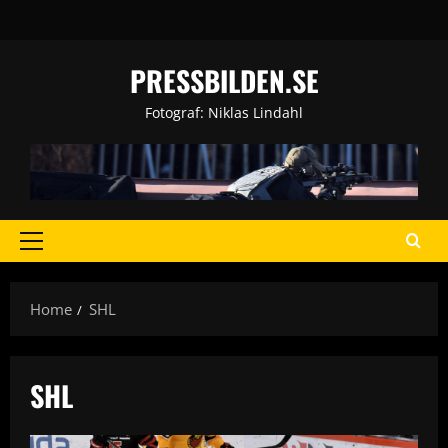
Skip
to
content
PRESSBILDEN.SE
Fotograf: Niklas Lindahl
Primary
Menu
Home
SHL
SHL