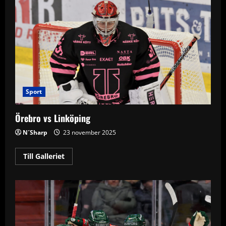
Sport
Örebro vs Linköping
N´Sharp
23 november 2025
Read
Till Galleriet
more
about
Örebro
vs
Linköping