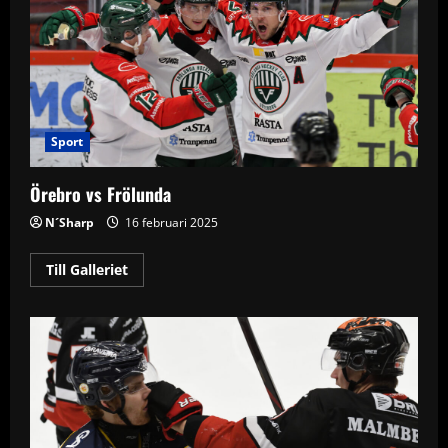
Sport
Örebro vs Frölunda
N´Sharp
16 februari 2025
Read
Till Galleriet
more
about
Örebro
vs
Frölunda