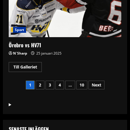
Sport
Örebro vs HV71
N´Sharp
25 januari 2025
Read
Till Galleriet
more
about
Örebro
Sidnumrering
vs
1
2
3
4
…
10
Next
HV71
för
inlägg
SENASTE INLÄGGEN