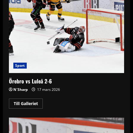
Sport
Örebro vs Luleå 2-6
N´Sharp
17 mars 2026
Read
Till Galleriet
more
about
Örebro
vs
Luleå
2-
6