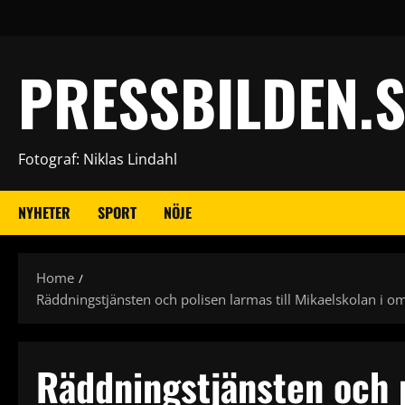
Skip
to
content
PRESSBILDEN.S
Fotograf: Niklas Lindahl
NYHETER
SPORT
NÖJE
Home
Räddningstjänsten och polisen larmas till Mikaelskolan i 
Räddningstjänsten och p