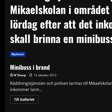
Mikaelskolan i området
lördag efter att det in
skall brinna en minibus
Nyheter
Minibuss i brand
N´Sharp
13 oktober 2012
Räddningstjänsten och polisen larmas till Mikaelskola
inkommer larm...
Read
Till Galleriet
more
about
Minibuss