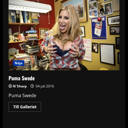
Nöje
Puma Swede
N´Sharp
04 juli 2016
Puma Swede
Read
Till Galleriet
more
about
Puma
Swede