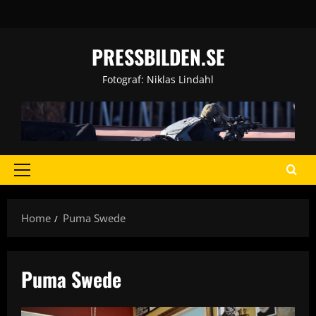
Skip
to
content
PRESSBILDEN.SE
Fotograf: Niklas Lindahl
Primary
Menu
Home
Puma Swede
Puma Swede