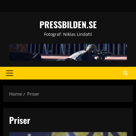
Skip
to
content
PRESSBILDEN.SE
Fotograf: Niklas Lindahl
Primary
Menu
Home
Priser
Priser