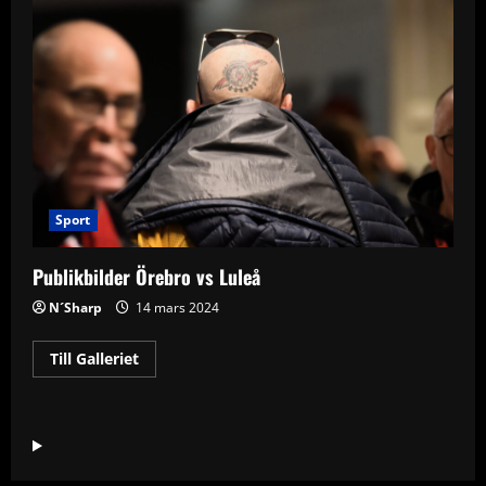
Sport
Publikbilder Örebro vs Luleå
N´Sharp
14 mars 2024
Read
Till Galleriet
more
about
Publikbilder
Örebro
vs
Luleå