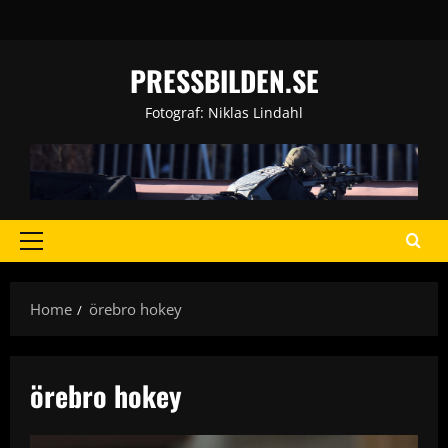
Skip
to
content
PRESSBILDEN.SE
Fotograf: Niklas Lindahl
Primary
Menu
Home
örebro hokey
örebro hokey