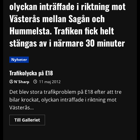
olyckan inträffade i riktning mot
Västerås mellan Sagån och
Hummelsta. Trafiken fick helt
stängas av i närmare 30 minuter
Nyheter
Trafikolycka på E18
N´Sharp
11 maj 2012
Det blev stora trafikproblem på E18 efter att tre
bilar krockat, olyckan inträffade i riktning mot
Västerås...
Read
Till Galleriet
more
about
Trafikolycka
på