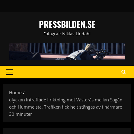
Skip
to
content
PRESSBILDEN.SE
Fotograf: Niklas Lindahl
Primary
Menu
Home
olyckan inträffade i riktning mot Västerås mellan Sagån
och Hummelsta. Trafiken fick helt stängas av i närmare
30 minuter