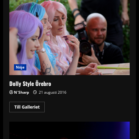
Frimis
Nöje
Dolly Style Örebro
N´Sharp
21 augusti 2016
Read
Till Galleriet
more
about
Dolly
Style
Örebro