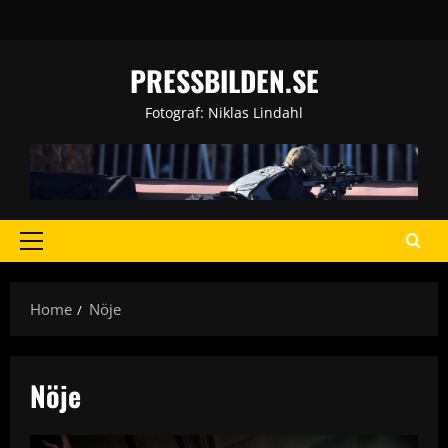
Skip
to
content
PRESSBILDEN.SE
Fotograf: Niklas Lindahl
Primary
Menu
Home
Nöje
Nöje