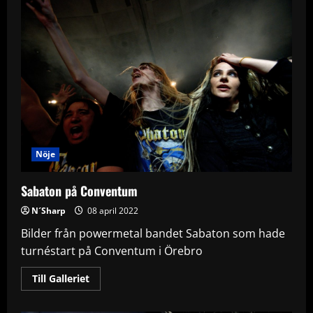
Nöje
Sabaton på Conventum
N´Sharp
08 april 2022
Bilder från powermetal bandet Sabaton som hade
turnéstart på Conventum i Örebro
Read
Till Galleriet
more
about
Sabaton