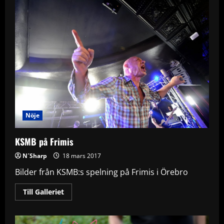
på
Conventum
Nöje
KSMB på Frimis
N´Sharp
18 mars 2017
Bilder från KSMB:s spelning på Frimis i Örebro
Read
Till Galleriet
more
about
KSMB
på