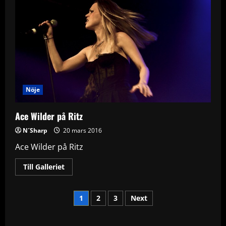
Nöje
Ace Wilder på Ritz
N´Sharp
20 mars 2016
Ace Wilder på Ritz
Read
Till Galleriet
more
about
Ace
Sidnumrering
Wilder
1
2
3
Next
på
Ritz
för