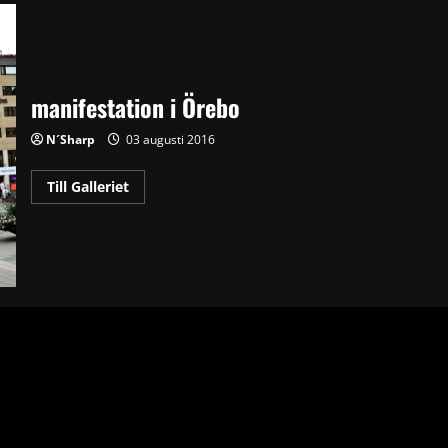
manifestation i Örebo
N´Sharp
03 augusti 2016
Read
Till Galleriet
more
about
manifestation
i
Örebo