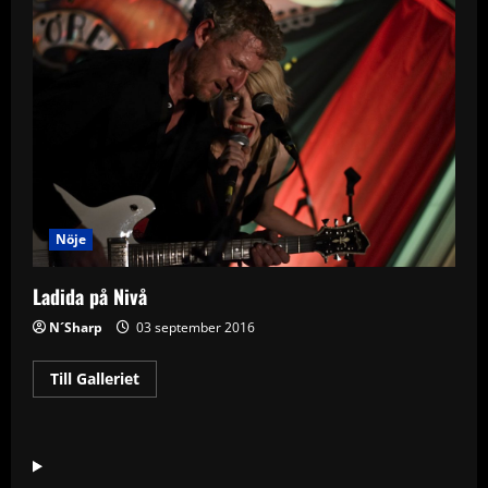
Nöje
Ladida på Nivå
N´Sharp
03 september 2016
Read
Till Galleriet
more
about
Ladida
på
Nivå