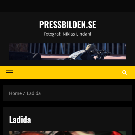
Skip
to
content
PRESSBILDEN.SE
Fotograf: Niklas Lindahl
Primary
Menu
Home
Ladida
Ladida