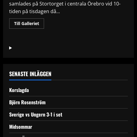
samlades på Stortorget i centrala Örebro vid 10-
tiden på tisdagen då...
Read
Till Galleriet
more
about
Kastade
frukt
på
Jimmie
Åkesson
SENASTE INLÄGGEN
Korslagda
Björn Rosenström
Sverige vs Ungern 3-1 i set
Midsommar