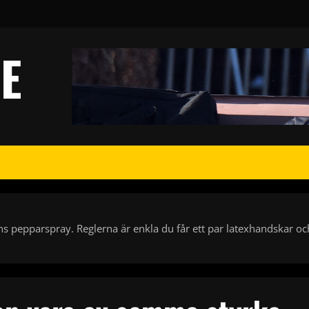
E
ns pepparspray. Reglerna är enkla du får ett par latexhandskar oc