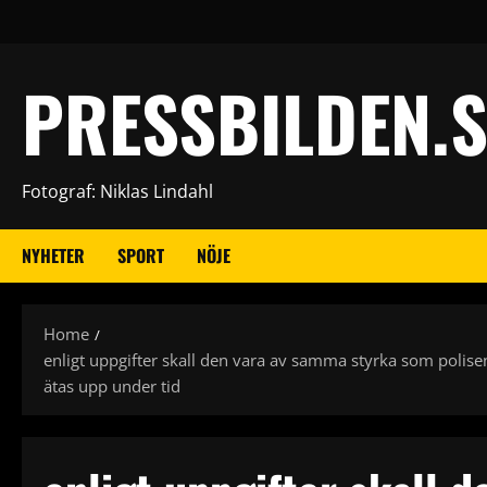
Skip
to
content
PRESSBILDEN.S
Fotograf: Niklas Lindahl
NYHETER
SPORT
NÖJE
Home
enligt uppgifter skall den vara av samma styrka som polise
ätas upp under tid