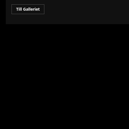
Read
Till Galleriet
more
about
Harakirikorv
ätande