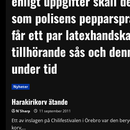
enligt uppgifter skall 
som polisens pepparspr
får ett par latexhandsk
tillhörande sås och den
under tid
Nyheter
Harakirikorv ätande
N´Sharp
11 september 2011
Ett av inslagen på Chilifestivalen i Örebro var den be
korv,...