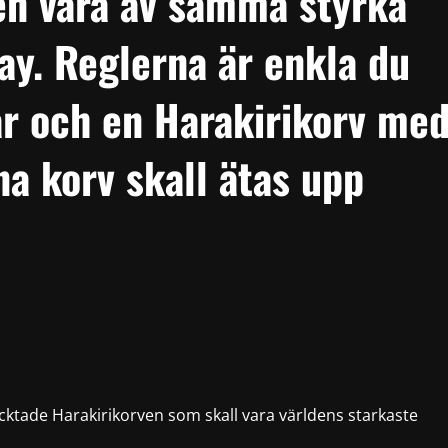
den vara av samma styrka
ay. Reglerna är enkla du
ar och en Harakirikorv me
na korv skall ätas upp
rycktade Harakirikorven som skall vara världens starkaste