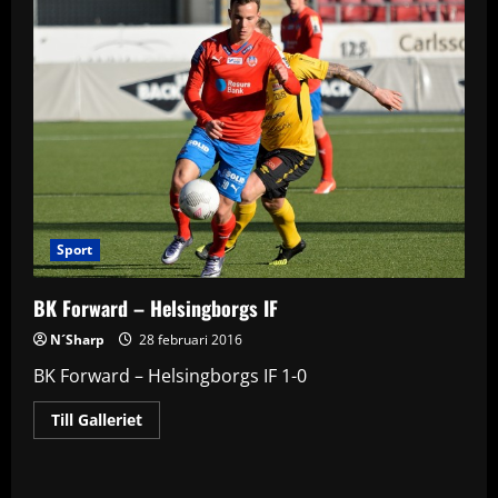
Sport
BK Forward – Helsingborgs IF
N´Sharp
28 februari 2016
BK Forward – Helsingborgs IF 1-0
Read
Till Galleriet
more
about
BK
Forward
–