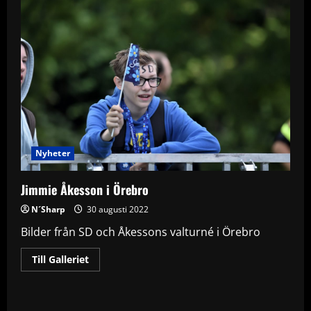
Nyheter
Jimmie Åkesson i Örebro
N´Sharp
30 augusti 2022
Bilder från SD och Åkessons valturné i Örebro
Read
Till Galleriet
more
about
Jimmie
Åkesson
i