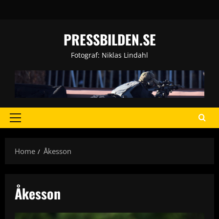
Skip
to
content
PRESSBILDEN.SE
Fotograf: Niklas Lindahl
Primary
Menu
Home
Åkesson
Åkesson