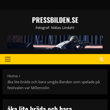
Skip
to
content
PRESSBILDEN.SE
Fotograf: Niklas Lindahl
Primary
Menu
Home
åka lite bräda och bara umgås.Banden som spelade på
festivalen var Millencolin
åka lite bräda och bara