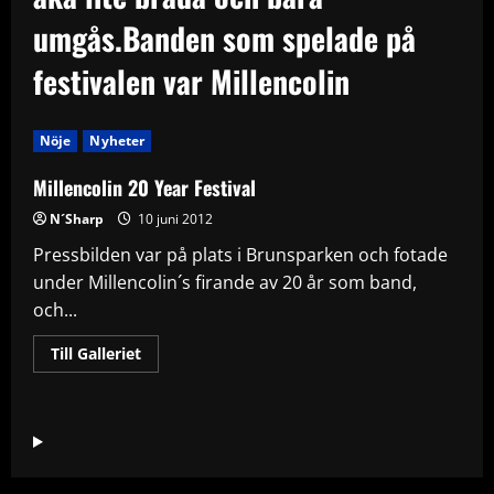
umgås.Banden som spelade på
festivalen var Millencolin
Nöje
Nyheter
Millencolin 20 Year Festival
N´Sharp
10 juni 2012
Pressbilden var på plats i Brunsparken och fotade
under Millencolin´s firande av 20 år som band,
och...
Read
Till Galleriet
more
about
Millencolin
20
Year
Festival