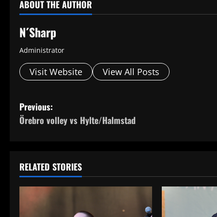
ABOUT THE AUTHOR
N´Sharp
Administrator
Visit Website
View All Posts
P
Previous:
Örebro volley vs Hylte/Halmstad
o
s
t
RELATED STORIES
n
a