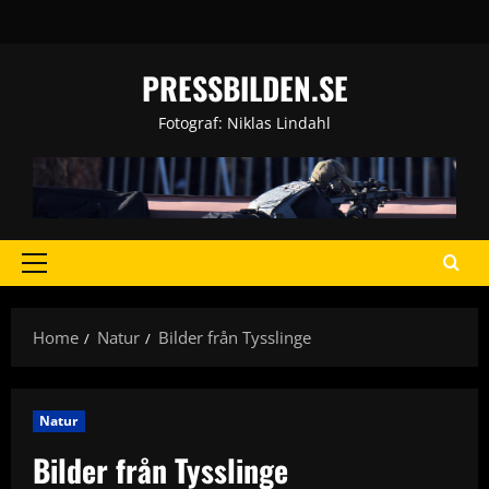
Skip
to
content
PRESSBILDEN.SE
Fotograf: Niklas Lindahl
Primary
Menu
Home
Natur
Bilder från Tysslinge
Natur
Bilder från Tysslinge