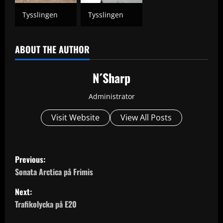
Tysslingen
Tysslingen
ABOUT THE AUTHOR
N´Sharp
Administrator
Visit Website
View All Posts
P
Previous:
o
Sonata Arctica på Frimis
Next:
s
Trafikolycka på E20
t