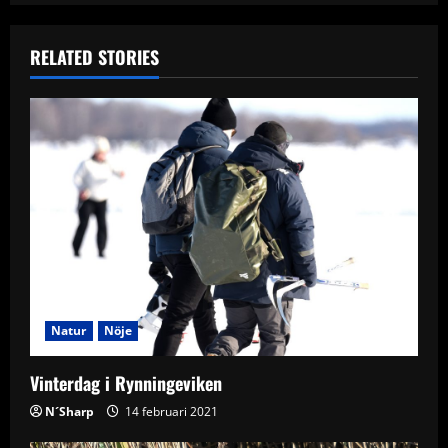
n
RELATED STORIES
a
v
i
g
a
t
i
Natur
Nöje
o
Vinterdag i Rynningeviken
n
N´Sharp
14 februari 2021