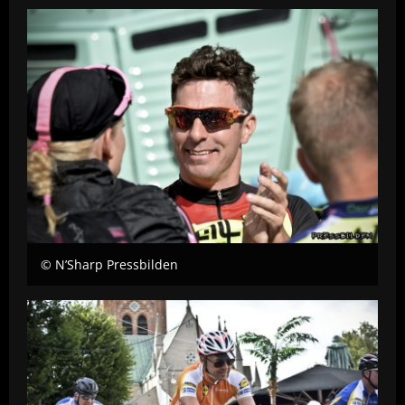
© N’Sharp Pressbilden