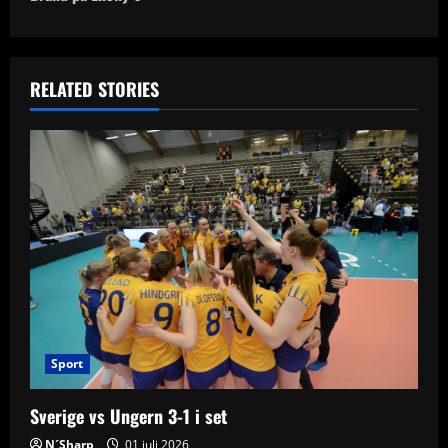
t
n
RELATED STORIES
a
v
i
g
a
t
i
Sport
o
Sverige vs Ungern 3-1 i set
n
N´Sharp
01 juli 2026