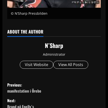
© N’Sharp Pressbilden
ABOUT THE AUTHOR
N´Sharp
Administrator
Visit Website
View All Posts
P
Previous:
o
manifestation i Örebo
Next:
s
Brand på Enelly´s