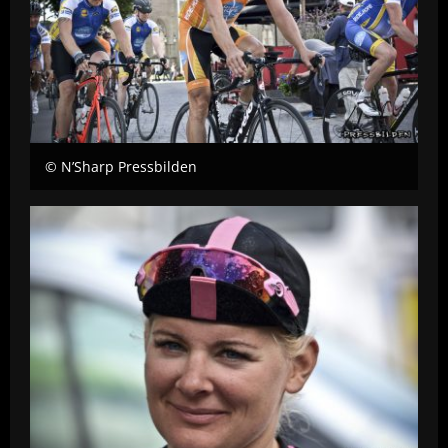
© N’Sharp Pressbilden