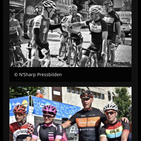
© N’Sharp Pressbilden