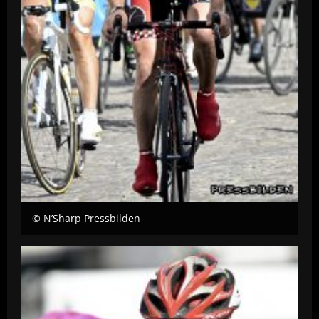
© N’Sharp Pressbilden