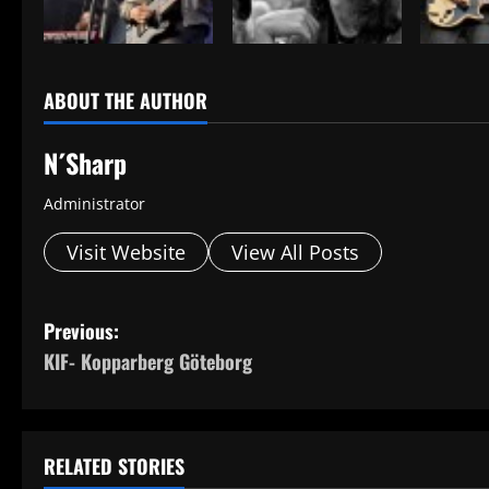
ABOUT THE AUTHOR
N´Sharp
Administrator
Visit Website
View All Posts
P
Previous:
KIF- Kopparberg Göteborg
o
s
t
RELATED STORIES