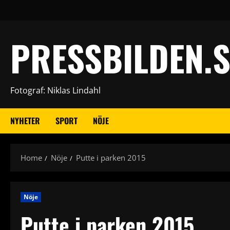
Skip
to
content
PRESSBILDEN.S
Fotograf: Niklas Lindahl
NYHETER
SPORT
NÖJE
Home
Nöje
Putte i parken 2015
Nöje
Putte i parken 2015