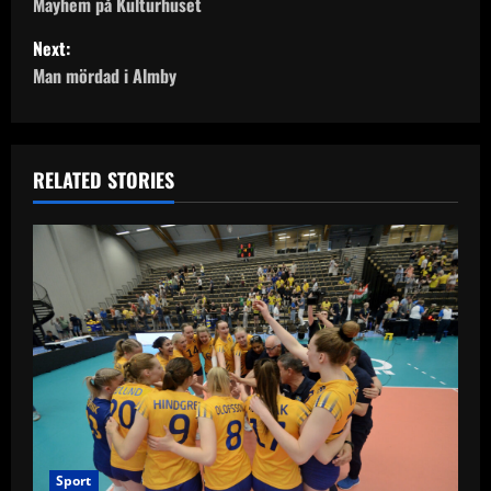
o
Mayhem på Kulturhuset
Next:
s
Man mördad i Almby
t
n
RELATED STORIES
a
v
i
g
a
t
i
Sport