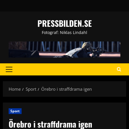
Skip
to
content
PRESSBILDEN.SE
Fotograf: Niklas Lindahl
Primary
Menu
Home
Sport
Örebro i straffdrama igen
Sport
Örebro i straffdrama igen