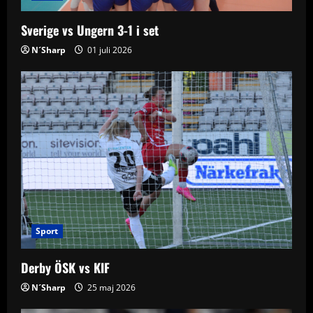
o
Sverige vs Ungern 3-1 i set
n
N´Sharp
01 juli 2026
Sport
Derby ÖSK vs KIF
N´Sharp
25 maj 2026