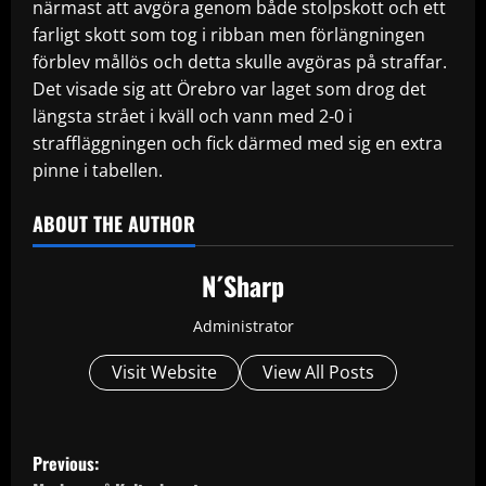
närmast att avgöra genom både stolpskott och ett
farligt skott som tog i ribban men förlängningen
förblev mållös och detta skulle avgöras på straffar.
Det visade sig att Örebro var laget som drog det
längsta strået i kväll och vann med 2-0 i
straffläggningen och fick därmed med sig en extra
pinne i tabellen.
ABOUT THE AUTHOR
N´Sharp
Administrator
Visit Website
View All Posts
P
Previous: