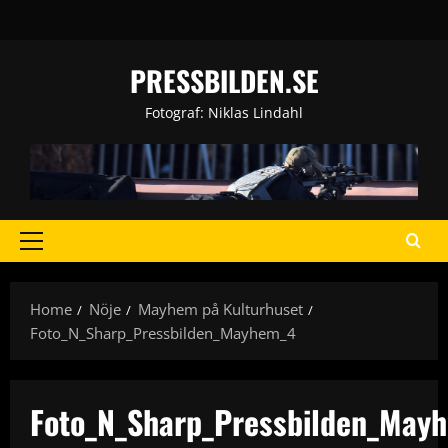
Skip
to
content
PRESSBILDEN.SE
Fotograf: Niklas Lindahl
Primary
Menu
Home
Nöje
Mayhem på Kulturhuset
Foto_N_Sharp_Pressbilden_Mayhem_4
Foto_N_Sharp_Pressbilden_May