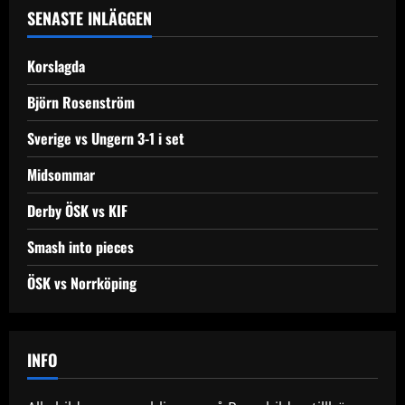
a
SENASTE INLÄGGEN
v
Korslagda
i
Björn Rosenström
g
Sverige vs Ungern 3-1 i set
a
Midsommar
t
Derby ÖSK vs KIF
i
Smash into pieces
o
ÖSK vs Norrköping
n
INFO