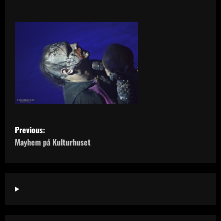
P
Previous:
o
Mayhem på Kulturhuset
s
t
n