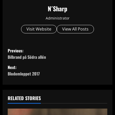
N´Sharp
Administrator
Visit Website
View All Posts
P
Previous:
o
Bilbrand på Södra allén
Next:
s
Blodomloppet 2017
t
n
RELATED STORIES
a
v