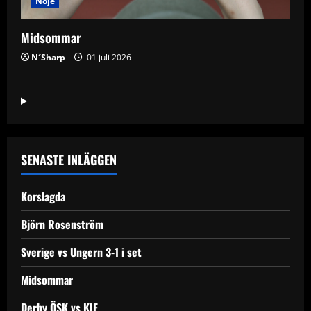
Nöje
Midsommar
N´Sharp
01 juli 2026
SENASTE INLÄGGEN
Korslagda
Björn Rosenström
Sverige vs Ungern 3-1 i set
Midsommar
Derby ÖSK vs KIF