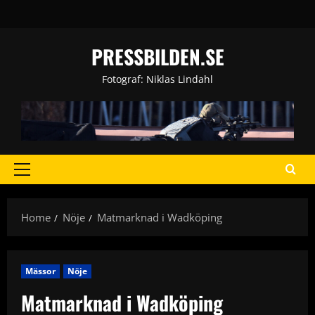
Skip
to
content
PRESSBILDEN.SE
Fotograf: Niklas Lindahl
Primary
Menu
Home
Nöje
Matmarknad i Wadköping
Mässor
Nöje
Matmarknad i Wadköping