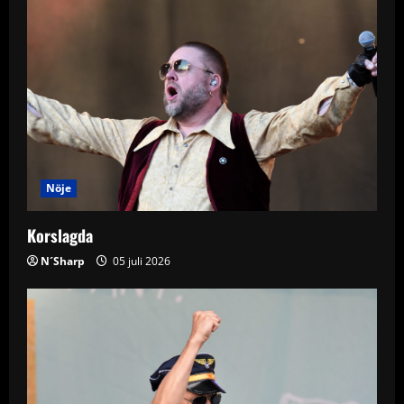
i
g
a
t
i
Nöje
o
Korslagda
n
N´Sharp
05 juli 2026