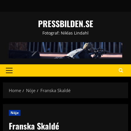
Skip
to
content
PRESSBILDEN.SE
Fotograf: Niklas Lindahl
Primary
Menu
Home
Nöje
Franska Skaldé
Nöje
Franska Skaldé