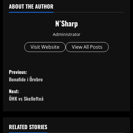
ABOUT THE AUTHOR
N´Sharp
Administrator
Visit Website
View All Posts
P
Previous:
o
Bonafide i Örebro
Next:
s
ÖHK vs Skellefteå
t
n
RELATED STORIES
a