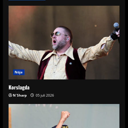
v
i
g
a
t
i
Nöje
o
Korslagda
n
N´Sharp
05 juli 2026