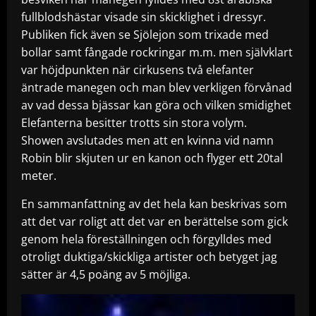
fullblodshästar visade sin skicklighet i dressyr.
Publiken fick även se Sjölejon som trixade med
bollar samt fångade rockringar m.m. men självklart
var höjdpunkten när cirkusens två elefanter
äntrade manegen och man blev verkligen förvånad
av vad dessa bjässar kan göra och vilken smidighet
Elefanterna besitter trotts sin stora volym.
Showen avslutades men att en kvinna vid namn
Robin blir skjuten ur en kanon och flyger ett 20tal
meter.
En sammanfattning av det hela kan beskrivas som
att det var roligt att det var en berättelse som gick
genom hela föreställningen och förgylldes med
otroligt duktiga/skickliga artister och betyget jag
sätter är 4,5 poäng av 5 möjliga.