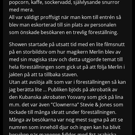
popcorn, kaffe, sockervadd, självlysande snurror
med mera.
All var väldigt proffsigt när man kom till entrén så
blev man eskorterad till sin plats av personalen
som önskade besökaren en trevlig föreställning.
Showen startade på utsatt tid med en lite filmsnutt
på en storbildstv om hur magikern Merlin blev av
med sin magiska stav och detta utgjorde temat till
hela föreställningen som gick ut på att följa Merlin i
jakten på att ta tillbaka staven.
Utan att avslöja allt som var i föreställningen så kan
jag berätta lite … Publiken bjöds på akrobatik av
den Kubanska akrobaten Yosvany som gick på lina
m.m. det var även ”Clownerna” Stevie & Jones som
lockade till många skratt under föreställningen.
Många av besökarna var nog mest sugna på att se
numren som innehöll djur och ingen kan ha blivit
besviken när manegen fylldes med 8st arabiska