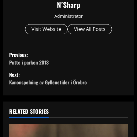
N´Sharp
Administrator
Visit Website
View All Posts
P
Previous:
o
Putte i parken 2013
Next:
s
Kanonspelning av Gyllenetider i Örebro
t
n
RELATED STORIES
a
v