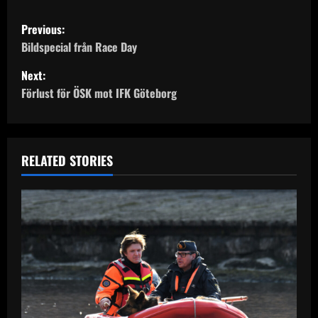
P
Previous:
o
Bildspecial från Race Day
Next:
s
Förlust för ÖSK mot IFK Göteborg
t
n
RELATED STORIES
a
v
i
g
a