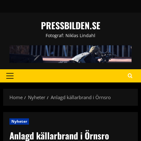
Skip
to
content
PRESSBILDEN.SE
Fotograf: Niklas Lindahl
Primary
Menu
Home
Nyheter
Anlagd källarbrand i Örnsro
Nyheter
Anlagd källarbrand i Örnsro