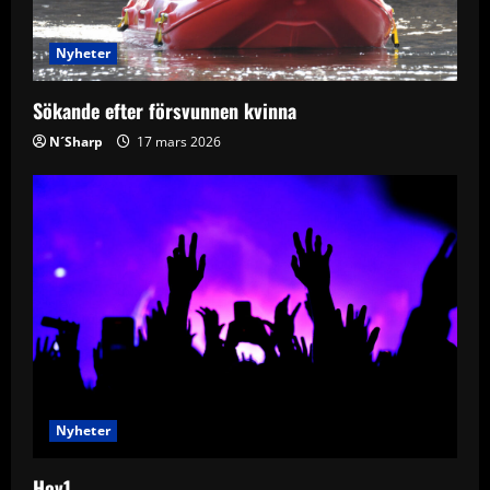
t
i
Nyheter
o
Sökande efter försvunnen kvinna
n
N´Sharp
17 mars 2026
Nyheter
Hov1