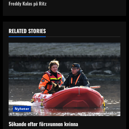
Freddy Kalas på Ritz
t
n
RELATED STORIES
a
v
i
g
a
t
i
Nyheter
o
Sökande efter försvunnen kvinna