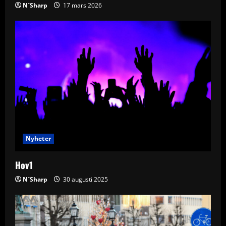
n
N´Sharp
17 mars 2026
Nyheter
Hov1
N´Sharp
30 augusti 2025