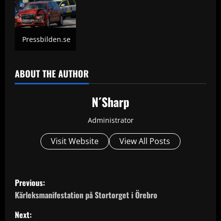
Pressbilden.se
ABOUT THE AUTHOR
N´Sharp
Administrator
Visit Website
View All Posts
P
Previous:
o
Kärleksmanifestation på Stortorget i Örebro
Next:
s