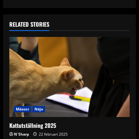
t
n
RELATED STORIES
a
v
i
g
a
t
i
Mässor
Nöje
o
Kattutställning 2025
n
N´Sharp
22 februari 2025