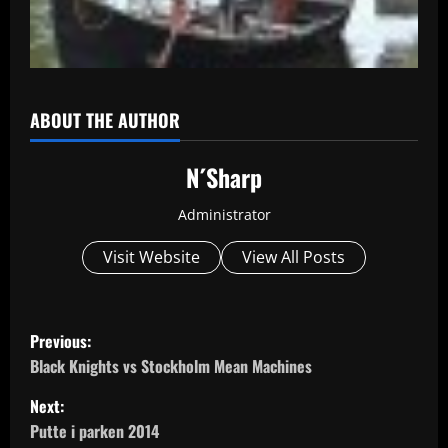
ABOUT THE AUTHOR
N´Sharp
Administrator
Visit Website
View All Posts
P
Previous:
o
Black Knights vs Stockholm Mean Machines
Next:
s
Putte i parken 2014