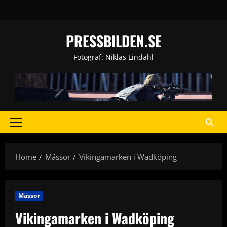
Skip
to
content
PRESSBILDEN.SE
Fotograf: Niklas Lindahl
Primary
Menu
Home
Mässor
Vikingamarken i Wadköping
Mässor
Vikingamarken i Wadköping