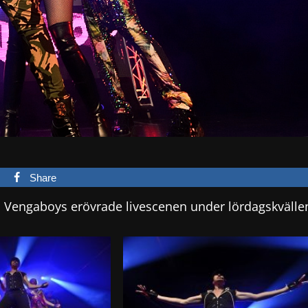
Share
en Vengaboys erövrade livescenen under lördagskvälle