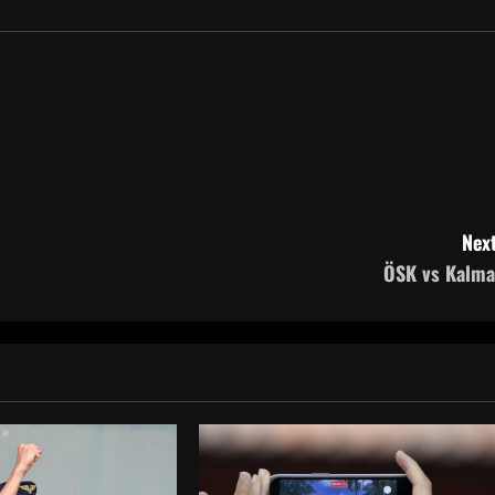
Next
ÖSK vs Kalma