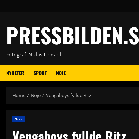
Skip
to
content
PRESSBILDEN.S
Fotograf: Niklas Lindahl
NYHETER
SPORT
NÖJE
Home
Nöje
Vengaboys fyllde Ritz
Nöje
Vengaboys fyllde Ritz