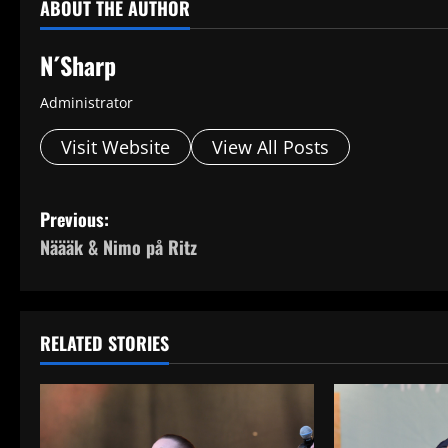
ABOUT THE AUTHOR
N´Sharp
Administrator
Visit Website
View All Posts
P
Previous:
Näääk & Nimo på Ritz
o
s
t
RELATED STORIES
n
a