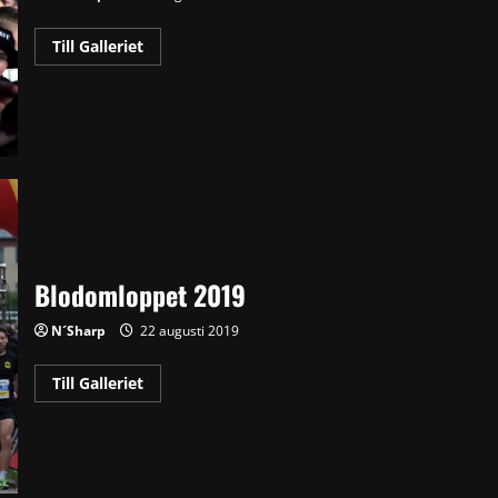
Read
Till Galleriet
more
about
ODZ
på
RITZ
Blodomloppet 2019
N´Sharp
22 augusti 2019
Read
Till Galleriet
more
about
Blodomloppet
2019