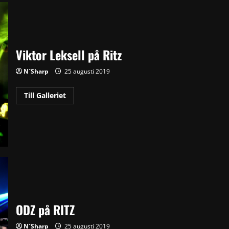
Viktor Leksell på Ritz
N´Sharp
25 augusti 2019
Read
Till Galleriet
more
about
Viktor
Leksell
på
Ritz
ODZ på RITZ
N´Sharp
25 augusti 2019