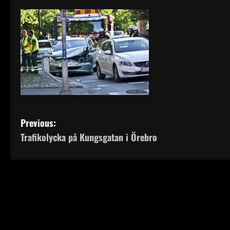
P
Previous:
Trafikolycka på Kungsgatan i Örebro
o
s
t
n