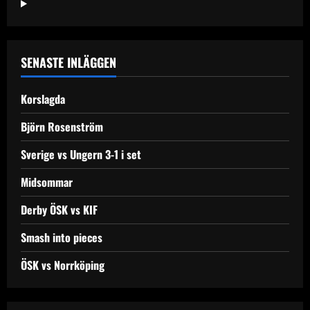
i
Örebro
SENASTE INLÄGGEN
Korslagda
Björn Rosenström
Sverige vs Ungern 3-1 i set
Midsommar
Derby ÖSK vs KIF
Smash into pieces
ÖSK vs Norrköping