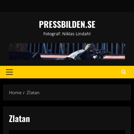
Skip
to
content
PRESSBILDEN.SE
Fotograf: Niklas Lindahl
Primary
Menu
Home
Zlatan
Zlatan