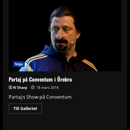
Nöje
Partaj på Conventum i Örebro
N´Sharp
18 mars 2016
Partaj:s Show på Conventum
Read
Till Galleriet
more
about
Partaj
på
Conventum