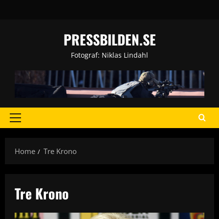
Skip
to
content
PRESSBILDEN.SE
Fotograf: Niklas Lindahl
Primary
Menu
Home
Tre Krono
Tre Krono