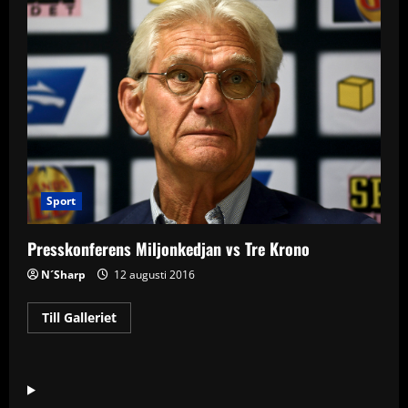
Sport
Presskonferens Miljonkedjan vs Tre Krono
N´Sharp
12 augusti 2016
Read
Till Galleriet
more
about
Presskonferens
Miljonkedjan
vs
Tre
Krono