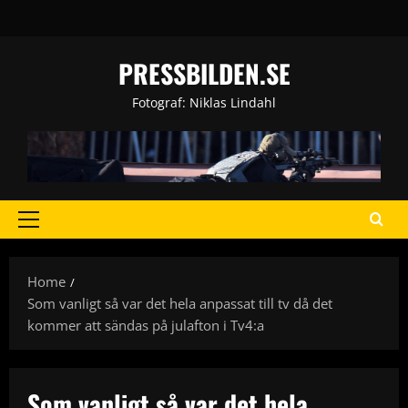
Skip
to
content
PRESSBILDEN.SE
Fotograf: Niklas Lindahl
Primary
Menu
Home
Som vanligt så var det hela anpassat till tv då det
kommer att sändas på julafton i Tv4:a
Som vanligt så var det hela