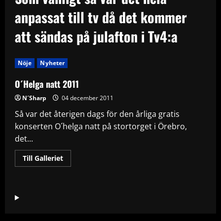
anpassat till tv då det kommer
att sändas på julafton i Tv4:a
Nöje
Nyheter
O´Helga natt 2011
N´Sharp
04 december 2011
Så var det återigen dags för den årliga gratis
konserten O´helga natt på stortorget i Örebro,
det...
Read
Till Galleriet
more
about
O
´Helga
natt
2011