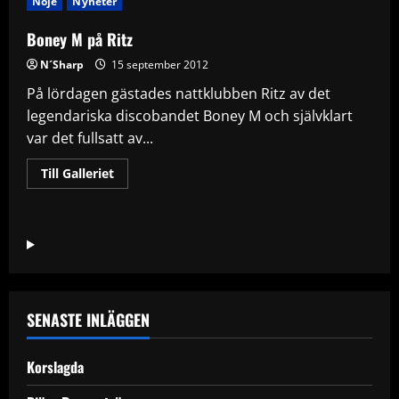
Nöje
Nyheter
Boney M på Ritz
N´Sharp
15 september 2012
På lördagen gästades nattklubben Ritz av det
legendariska discobandet Boney M och självklart
var det fullsatt av...
Read
Till Galleriet
more
about
Boney
M
på
Ritz
SENASTE INLÄGGEN
Korslagda