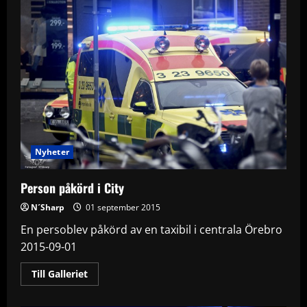
Nyheter
Person påkörd i City
N´Sharp
01 september 2015
En persoblev påkörd av en taxibil i centrala Örebro
2015-09-01
Read
Till Galleriet
more
about
Person