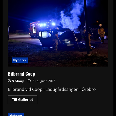
påkörd
i
City
Nyheter
Bilbrand Coop
N´Sharp
21 augusti 2015
Bilbrand vid Coop i Ladugårdsängen i Örebro
Read
Till Galleriet
more
about
Bilbrand
Coop
Nyheter