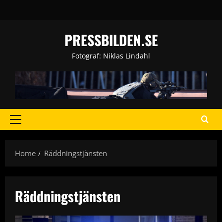
Skip
to
content
PRESSBILDEN.SE
Fotograf: Niklas Lindahl
Primary
Menu
Home
Räddningstjänsten
Räddningstjänsten