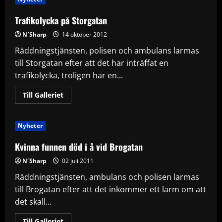
Trafikolycka på Storgatan
N´Sharp
14 oktober 2012
Räddningstjänsten, polisen och ambulans larmas
till Storgatan efter att det har inträffat en
trafikolycka, troligen har en...
Read
Till Galleriet
more
about
Trafikolycka
på
Nyheter
Storgatan
Kvinna funnen död i å vid Brogatan
N´Sharp
02 juli 2011
Räddningstjänsten, ambulans och polisen larmas
till Brogatan efter att det inkommer ett larm om att
det skall...
Read
Till Galleriet