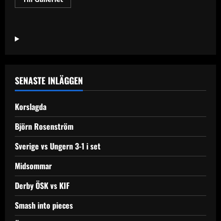
more
about
Kvinna
funnen
död
i
å
vid
Brogatan
SENASTE INLÄGGEN
Korslagda
Björn Rosenström
Sverige vs Ungern 3-1 i set
Midsommar
Derby ÖSK vs KIF
Smash into pieces