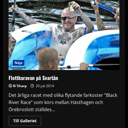
Nöje
Flottkaravan på Svartån
N´Sharp
20 juli 2014
Det årliga racet med olika flytande farkoster ”Black
River Race” som körs mellan Hästhagen och
Örebroslott ställdes...
Read
Till Galleriet
more