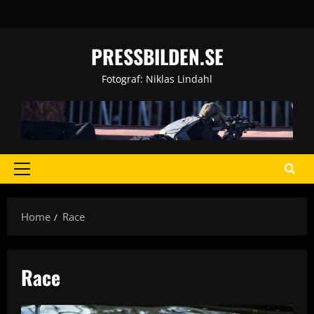
Skip
to
content
PRESSBILDEN.SE
Fotograf: Niklas Lindahl
Primary
Menu
Home
Race
Race