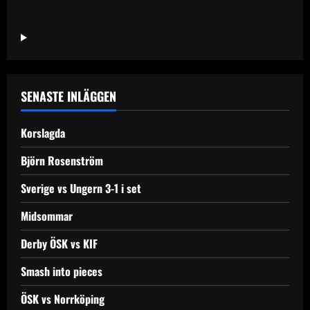
about
Flottkaravan
på
Svartån
SENASTE INLÄGGEN
Korslagda
Björn Rosenström
Sverige vs Ungern 3-1 i set
Midsommar
Derby ÖSK vs KIF
Smash into pieces
ÖSK vs Norrköping