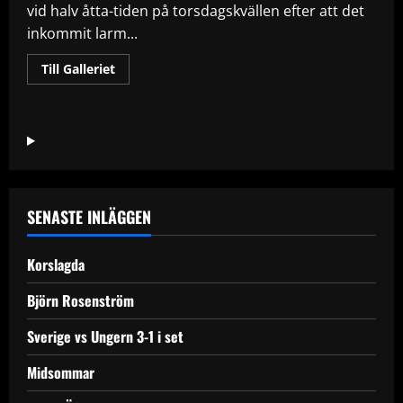
vid halv åtta-tiden på torsdagskvällen efter att det
inkommit larm...
Read
Till Galleriet
more
about
Två
skjutna
i
Vivalla
SENASTE INLÄGGEN
Korslagda
Björn Rosenström
Sverige vs Ungern 3-1 i set
Midsommar