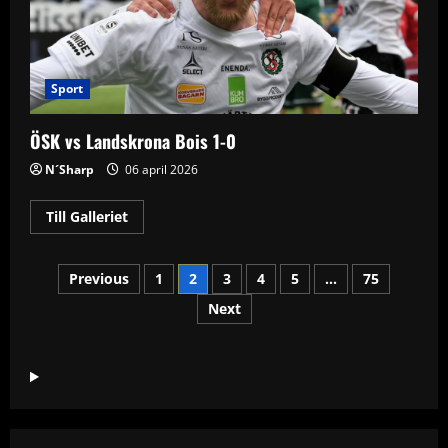
Sport
ÖSK vs Landskrona Bois 1-0
N´Sharp
06 april 2026
Read
Till Galleriet
more
about
ÖSK
Sidnumrering
vs
Previous
1
2
3
4
5
…
75
Landskrona
Bois
Next
för
1-
0
inlägg