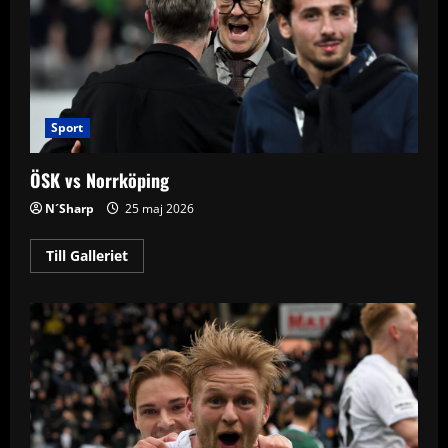
Sport
ÖSK vs Norrköping
N´Sharp
25 maj 2026
Read
Till Galleriet
more
about
ÖSK
vs
Norrköping