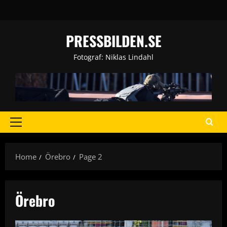
Skip
to
content
PRESSBILDEN.SE
Fotograf: Niklas Lindahl
Primary
Menu
Home
Örebro
Page 2
Örebro