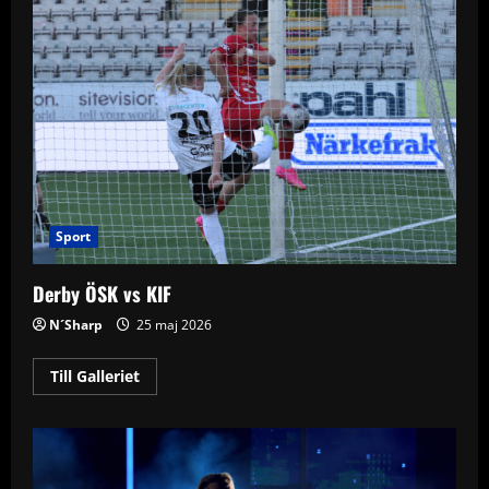
Sport
Derby ÖSK vs KIF
N´Sharp
25 maj 2026
Read
Till Galleriet
more
about
Derby
ÖSK
vs
KIF