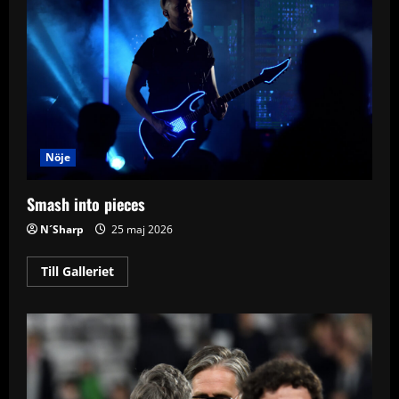
Nöje
Smash into pieces
N´Sharp
25 maj 2026
Read
Till Galleriet
more
about
Smash
into
pieces