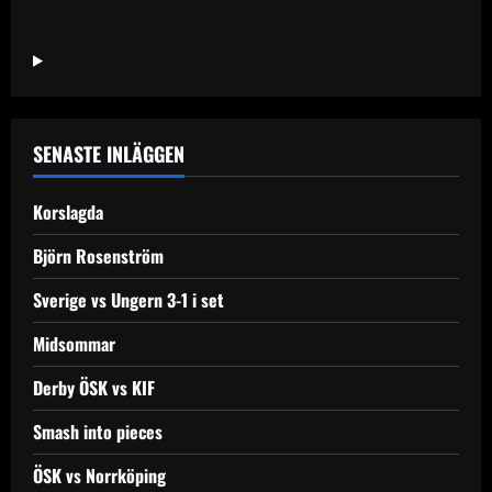
about
Nationalteaterns
avskedsturné
SENASTE INLÄGGEN
Korslagda
Björn Rosenström
Sverige vs Ungern 3-1 i set
Midsommar
Derby ÖSK vs KIF
Smash into pieces
ÖSK vs Norrköping