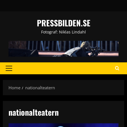
Skip
to
content
PRESSBILDEN.SE
Fotograf: Niklas Lindahl
Primary
Menu
Home
nationalteatern
nationalteatern