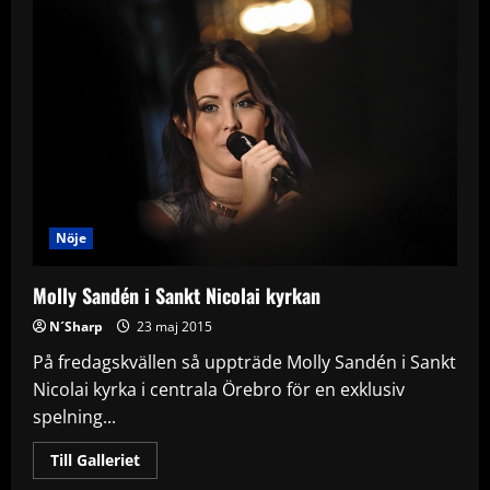
på
Ritz
Nöje
Molly Sandén i Sankt Nicolai kyrkan
N´Sharp
23 maj 2015
På fredagskvällen så uppträde Molly Sandén i Sankt
Nicolai kyrka i centrala Örebro för en exklusiv
spelning...
Read
Till Galleriet
more
about