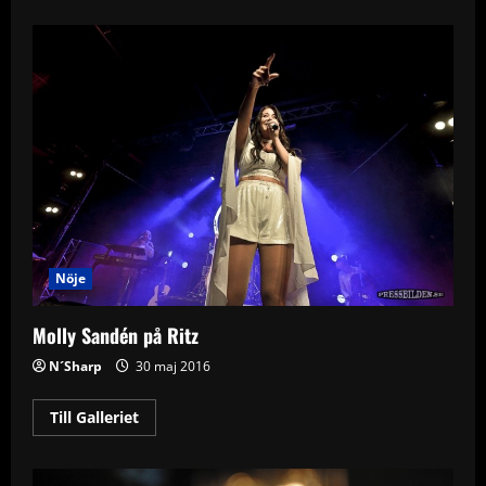
about
Molly
Sandén
på
Conventum
Nöje
Molly Sandén på Ritz
N´Sharp
30 maj 2016
Read
Till Galleriet
more
about
Molly
Sandén