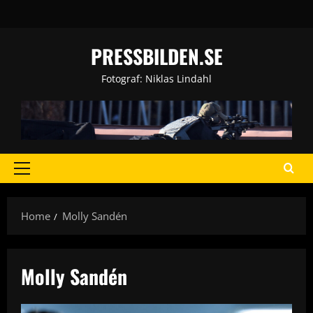
Skip
to
content
PRESSBILDEN.SE
Fotograf: Niklas Lindahl
Primary
Menu
Home
Molly Sandén
Molly Sandén