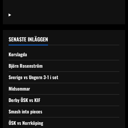
Molly
Sandén
i
Sankt
Nicolai
kyrkan
SENASTE INLÄGGEN
Korslagda
Björn Rosenström
Sverige vs Ungern 3-1 i set
Midsommar
Derby ÖSK vs KIF
Smash into pieces
ÖSK vs Norrköping