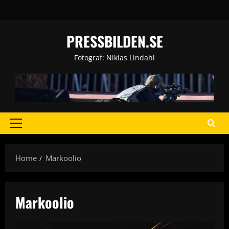
Skip
to
content
PRESSBILDEN.SE
Fotograf: Niklas Lindahl
Primary
Menu
Home
Markoolio
Markoolio