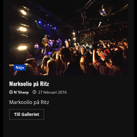
Nöje
Markoolio på Ritz
N´Sharp
27 februari 2016
Markoolio på Ritz
Read
Till Galleriet
more
about
Markoolio
på
Ritz