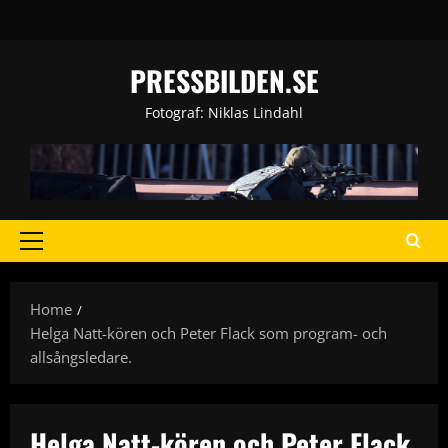
Skip
to
content
PRESSBILDEN.SE
Fotograf: Niklas Lindahl
Primary
Menu
Home
Helga Natt-kören och Peter Flack som program- och
allsångsledare.
Helga Natt-kören och Peter Flack