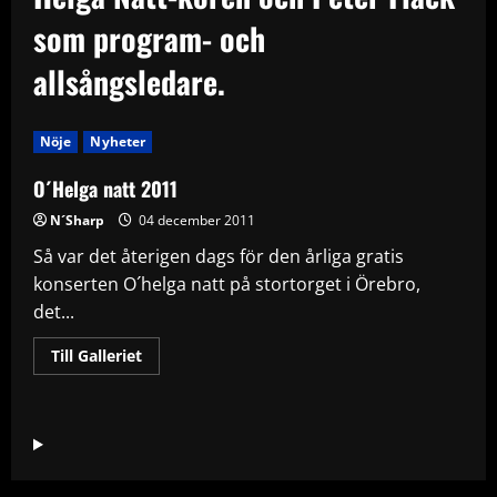
som program- och
allsångsledare.
Nöje
Nyheter
O´Helga natt 2011
N´Sharp
04 december 2011
Så var det återigen dags för den årliga gratis
konserten O´helga natt på stortorget i Örebro,
det...
Read
Till Galleriet
more
about
O
´Helga
natt
2011